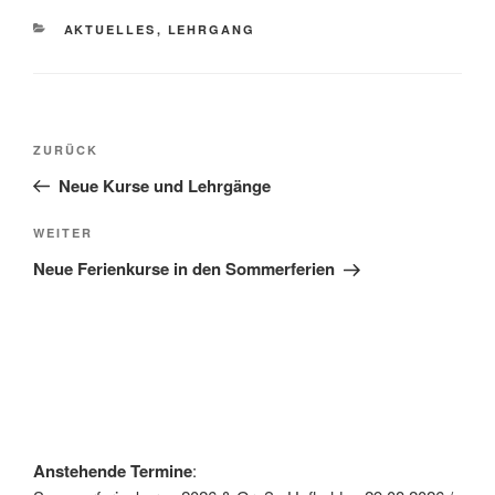
KATEGORIEN
AKTUELLES
,
LEHRGANG
Beitragsnavigation
Vorheriger
ZURÜCK
Beitrag
Neue Kurse und Lehrgänge
Nächster
WEITER
Beitrag
Neue Ferienkurse in den Sommerferien
Anstehende Termine
: