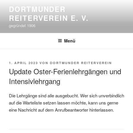
Zum
DORTMUNDER
Inhalt
REITERVEREIN E. V.
springen
gegründet 1906
Menü
VERÖFFENTLICHT
1. APRIL 2023
VON
DORTMUNDER REITERVEREIN
AM
Update Oster-Ferienlehrgängen und
Intensivlehrgang
Die Lehrgänge sind alle ausgebucht. Wer sich unverbindlich
auf die Warteliste setzen lassen möchte, kann uns gerne
eine Nachricht auf dem Anrufbeantworter hinterlassen.