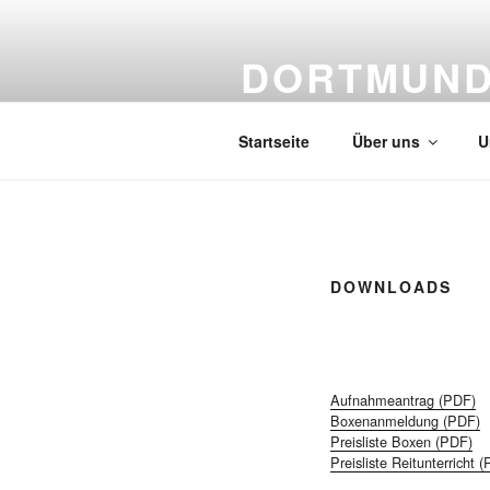
Zum
Inhalt
DORTMUNDE
springen
gegründet 1906
Startseite
Über uns
U
DOWNLOADS
Aufnahmeantrag (PDF)
Boxenanmeldung (PDF)
Preisliste Boxen (PDF)
Preisliste Reitunterricht 