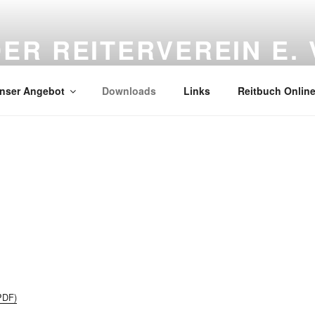
R REITERVEREIN E. 
nser Angebot
Downloads
Links
Reitbuch Onlin
(PDF)