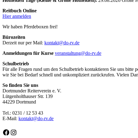
Hofhelden Tage (Kleine & Große Hofhelden):
29.08.2026 Große Ho
Reitbuch Online
Hier anmelden
Wir haben Pferdeboxen frei!
Bürozeiten
Derzeit nur per Mail:
kontakt@do-rv.de
Anmeldungen für Kurse
veranstaltung@do-rv.de
Schulbetrieb
Für alle Fragen rund um den Schulbetrieb kontaktieren Sie uns bitte
wir Sie bei Bedarf schnell und unkompliziert zurückrufen. Vielen Dan
So finden Sie uns
Dortmunder Reiterverein e. V.
Lütgenholthauser Str. 139
44229 Dortmund
Tel.: 0231 / 12 53 43
E-Mail:
kontakt@do-rv.de
Facebook
Instagram