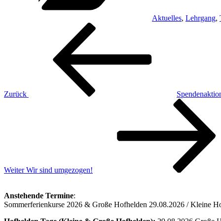
Aktuelles
,
Lehrgang
,
Beitragsnavigation
Vorheriger
Beitrag
Zurück
Spendenaktion
Nächster
Beitrag
Weiter
Wir sind umgezogen!
Anstehende Termine
:
Sommerferienkurse 2026 & Große Hofhelden 29.08.2026 / Kleine Hofh