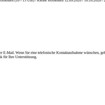
fhelden (10 - 13 Uhr) / Kleine Hofhelden 12.09.2026 / 10.10.2026 / 2
 per E-Mail. Wenn Sie eine telefonische Kontaktaufnahme wünschen, ge
k für Ihre Unterstützung.