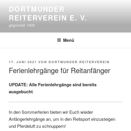
Zum
DORTMUNDER
Inhalt
REITERVEREIN E. V.
springen
gegründet 1906
Menü
VERÖFFENTLICHT
17. JUNI 2021
VON
DORTMUNDER REITERVEREIN
AM
Ferienlehrgänge für Reitanfänger
UPDATE: Alle Ferienlehrgänge sind bereits
ausgebucht
.
In den Sommerferien bieten wir Euch wieder
Anfängerlehrgänge an, um in den Reitsport einzusteigen
und Pferdeluft zu schnuppern!