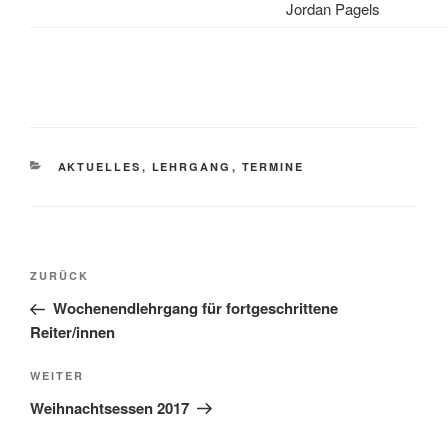
Jordan Pagels
KATEGORIEN
AKTUELLES
,
LEHRGANG
,
TERMINE
Beitragsnavigation
Vorheriger
ZURÜCK
Beitrag
Wochenendlehrgang für fortgeschrittene
Reiter/innen
Nächster
WEITER
Beitrag
Weihnachtsessen 2017