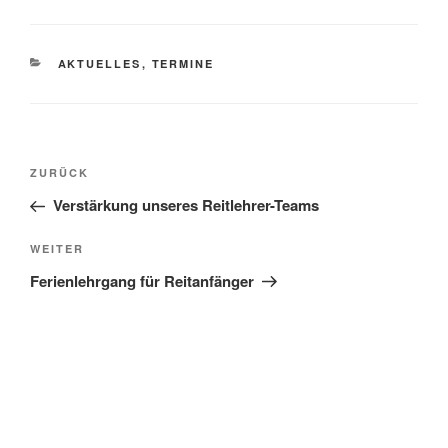
KATEGORIEN
AKTUELLES
,
TERMINE
Beitragsnavigation
Vorheriger
ZURÜCK
Beitrag
Verstärkung unseres Reitlehrer-Teams
Nächster
WEITER
Beitrag
Ferienlehrgang für Reitanfänger