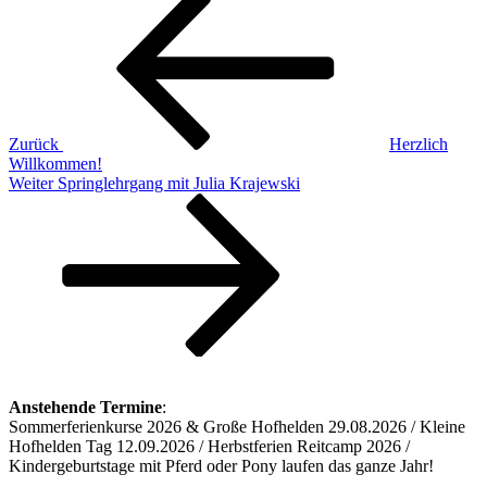
Beitrag
Zurück
Herzlich
Willkommen!
Nächster
Weiter
Springlehrgang mit Julia Krajewski
Beitrag
Anstehende Termine
:
Sommerferienkurse 2026 & Große Hofhelden 29.08.2026 / Kleine
Hofhelden Tag 12.09.2026 / Herbstferien Reitcamp 2026 /
Kindergeburtstage mit Pferd oder Pony laufen das ganze Jahr!