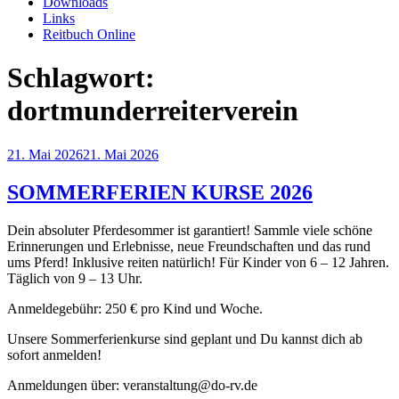
Downloads
Links
Reitbuch Online
Schlagwort:
dortmunderreiterverein
Veröffentlicht
21. Mai 2026
21. Mai 2026
am
SOMMERFERIEN KURSE 2026
Dein absoluter Pferdesommer ist garantiert! Sammle viele schöne
Erinnerungen und Erlebnisse, neue Freundschaften und das rund
ums Pferd! Inklusive reiten natürlich! Für Kinder von 6 – 12 Jahren.
Täglich von 9 – 13 Uhr.
Anmeldegebühr: 250 € pro Kind und Woche.
Unsere Sommerferienkurse sind geplant und Du kannst dich ab
sofort anmelden!
Anmeldungen über: veranstaltung@do-rv.de