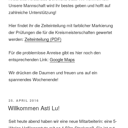
Unsere Mannschaft wird ihr bestes geben und hofft auf
zahlreiche Unterstützung!
Hier findet ihr die Zeiteinteilung mit farblicher Markierung
der Prüfungen die für die Kreismeisterschaften gewertet
werden:
Zeiteinteilung (PDF)
Für die problemlose Anreise gibt es hier noch den
entsprechenden Link:
Google Maps
Wir drücken die Daumen und freuen uns auf ein
spannendes Wochenende!
VERÖFFENTLICHT
25. APRIL 2016
AM
Willkommen Asti Lu!
Seit heute abend haben wir eine neue Mitarbeiterin: eine 5-
jährige Haflingerstute mit ca.1,50m Stockmaß. Sie ist gut