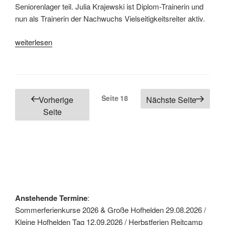
Seniorenlager teil. Julia Krajewski ist Diplom-Trainerin und
nun als Trainerin der Nachwuchs Vielseitigkeitsreiter aktiv.
„Springlehrgang
weiterlesen
mit
Julia
Krajewski“
Seitennummerierung
Seite
18
Vorherige
Nächste Seite
der
Seite
Beiträge
Anstehende Termine
:
Sommerferienkurse 2026 & Große Hofhelden 29.08.2026 /
Kleine Hofhelden Tag 12.09.2026 / Herbstferien Reitcamp