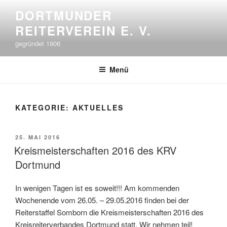
Zum
DORTMUNDER
Inhalt
REITERVEREIN E. V.
springen
gegründet 1906
Menü
KATEGORIE:
AKTUELLES
VERÖFFENTLICHT
25. MAI 2016
AM
Kreismeisterschaften 2016 des KRV
Dortmund
In wenigen Tagen ist es soweit!!! Am kommenden
Wochenende vom 26.05. – 29.05.2016 finden bei der
Reiterstaffel Somborn die Kreismeisterschaften 2016 des
Kreisreiterverbandes Dortmund statt. Wir nehmen teil!